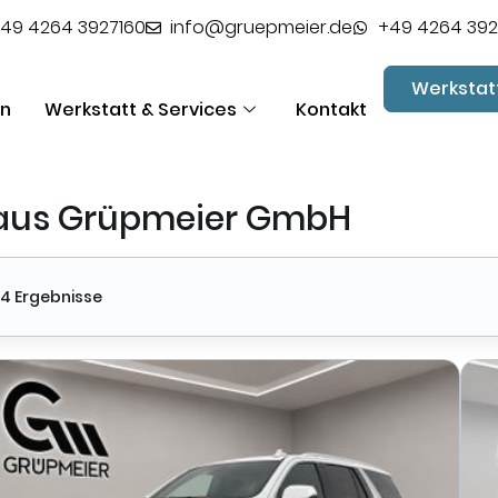
49 4264 3927160
info@gruepmeier.de
+49 4264 392
Werkstat
en
Werkstatt & Services
Kontakt
haus Grüpmeier GmbH
4 Ergebnisse