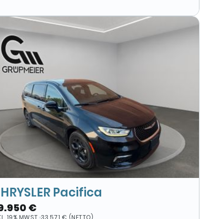
HRYSLER Pacifica
9.950 €
KL. 19% MWST.
33.571 € (NETTO)