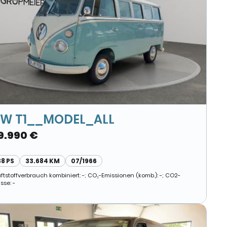
W T1__MODEL_ALL
9.990 €
38 PS
33.684 KM
07/1966
aftstoffverbrauch kombiniert: -; CO₂-Emissionen (komb.): -; CO2-
sse: -