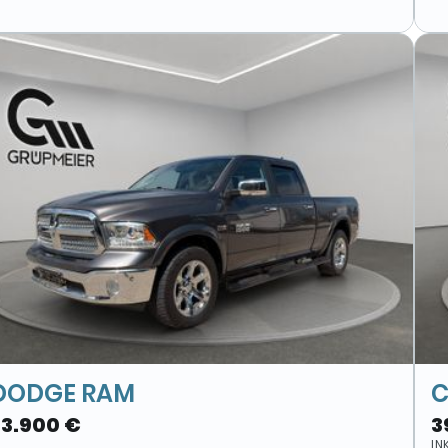
DODGE RAM
C
23.900 €
3
IN