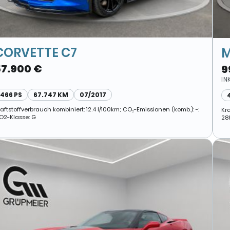
CORVETTE C7
M
57.900 €
9
IN
466 PS
67.747 KM
07/2017
raftstoffverbrauch kombiniert: 12.4 l/100km; CO₂-Emissionen (komb.): -;
Kra
O2-Klasse: G
28