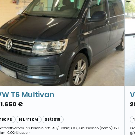
VW T6 Multivan
V
31.650 €
2
150 PS
161.411 KM
06/2018
raftstoffverbrauch kombiniert: 5.9 l/100km; CO₂-Emissionen (komb.): 153
Kra
/km; CO2-Klasse: -
g/