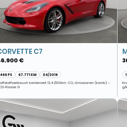
CORVETTE C7
M
46.900 €
3
466 PS
67.771 KM
04/2016
raftstoffverbrauch kombiniert: 12.4 l/100km; CO₂-Emissionen (komb.): -;
Kra
O2-Klasse: G
g/