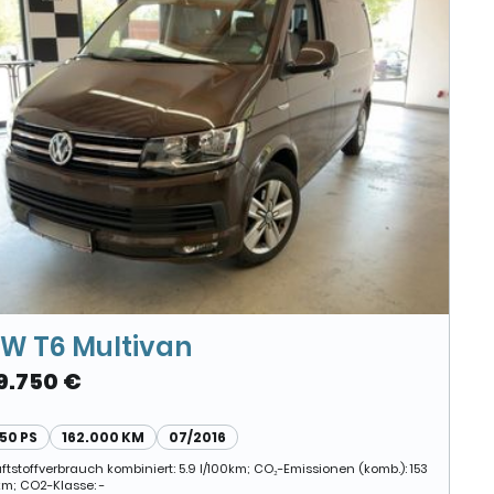
W T6 Multivan
9.750 €
150 PS
162.000 KM
07/2016
ftstoffverbrauch kombiniert: 5.9 l/100km; CO₂-Emissionen (komb.): 153
km; CO2-Klasse: -