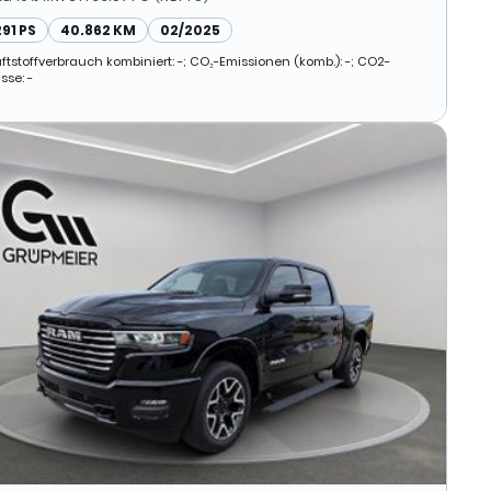
291 PS
40.862 KM
02/2025
aftstoffverbrauch kombiniert: -; CO₂-Emissionen (komb.): -; CO2-
sse: -