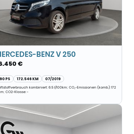
ERCEDES-BENZ V 250
6.450 €
190 PS
172.546 KM
07/2019
ftstoffverbrauch kombiniert: 6.5 l/100km; CO₂-Emissionen (komb.): 172
km; CO2-Klasse: -