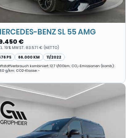
ERCEDES-BENZ SL 55 AMG
9.450 €
KL. 19% MWST.
83.571 € (NETTO)
476 PS
66.000 KM
11/2022
ftstoffverbrauch kombiniert: 12.7 l/100km; CO₂-Emissionen (komb.):
8.0 g/km; CO2-Klasse: -