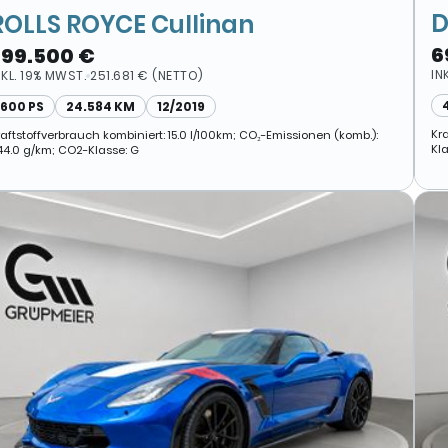
D
ROLLS ROYCE Cullinan
6
299.500 €
IN
NKL. 19% MWST.
251.681 € (NETTO)
600 PS
24.584 KM
12/2019
Kr
raftstoffverbrauch kombiniert: 15.0 l/100km; CO₂-Emissionen (komb.):
Kla
44.0 g/km; CO2-Klasse: G