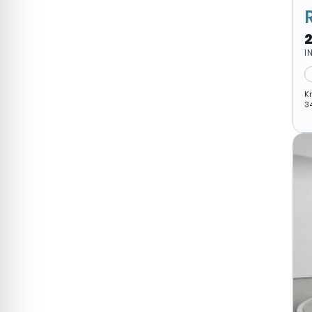
I
K
3