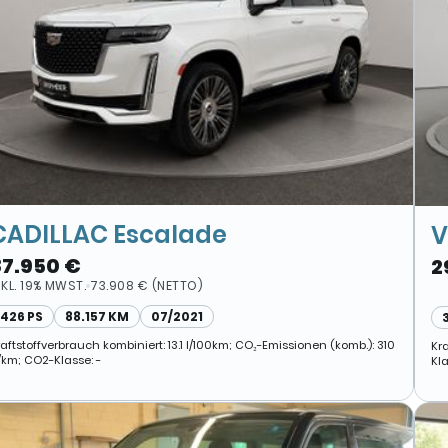
CADILLAC Escalade
V
87.950 €
2
NKL. 19% MWST.
73.908 € (NETTO)
426 PS
88.157 KM
07/2021
raftstoffverbrauch kombiniert: 13.1 l/100km; CO₂-Emissionen (komb.): 310
Kr
/km; CO2-Klasse: -
Kla