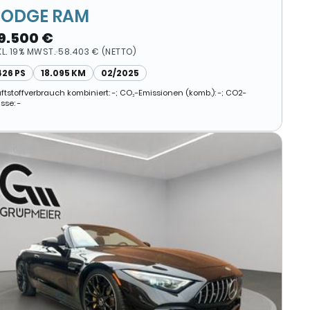
ODGE RAM
9.500 €
KL. 19% MWST.
58.403 € (NETTO)
426 PS
18.095 KM
02/2025
aftstoffverbrauch kombiniert: -; CO₂-Emissionen (komb.): -; CO2-
sse: -