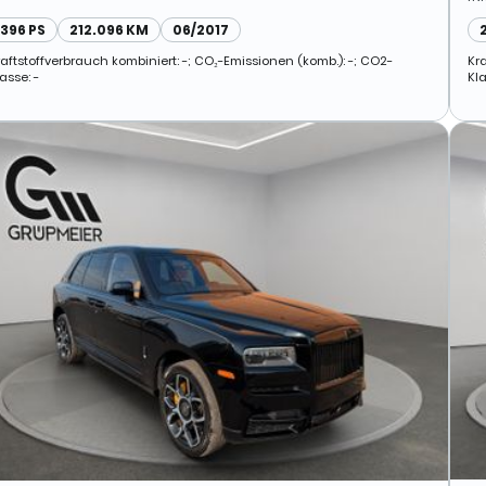
396 PS
212.096 KM
06/2017
raftstoffverbrauch kombiniert: -; CO₂-Emissionen (komb.): -; CO2-
Kr
asse: -
Kla