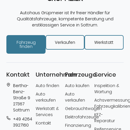
Autohaus Grüpmeier ist Ihr freier Händler für
Qualitätsfahrzeuge, kompetente Beratung und
erstklassigen Service in Sottrum.
Fahrzeug
Verkaufen
Werkstatt
finden
Kontakt
Unternehmen
Fahrzeuge
Service
Bertha-
Auto finden
Auto kaufen
Inspektion &
Benz-
Wartung
Auto
Auto
Straße 9
verkaufen
verkaufen
Achsvermessung
27367
Fahrzeugkalibrie
Werkstatt &
Gebrauchtwagen
Sottrum
Services
KFZ-
Elektrofahrzeuge
+49 4264
Reparatur
Kontakt
3927160
Finanzierung
Reifenservice