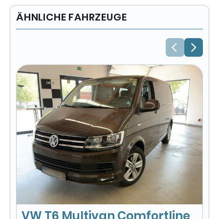
ÄHNLICHE FAHRZEUGE
V
S
31
1
Kra
kom
VW T6 Multivan Comfortline