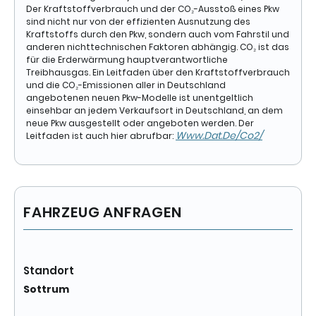
Der Kraftstoffverbrauch und der CO₂-Ausstoß eines Pkw
Leuchtweitenregelung, Make-up-Spiegel links, Make-
sind nicht nur von der effizienten Ausnutzung des
up-Spiegel rechts, Motor 2,0 Ltr. - 75 kW TDI, Radstand
Kraftstoffs durch den Pkw, sondern auch vom Fahrstil und
3000 mm, Reifendruck-Kontrollsystem,
anderen nichttechnischen Faktoren abhängig. CO₂ ist das
Schadstoffarm nach Abgasnorm Euro 5,
für die Erderwärmung hauptverantwortliche
Scheinwerfer H4, Schiebetür Lade-/Fahrgastraum
Treibhausgas. Ein Leitfaden über den Kraftstoffverbrauch
links entfällt, Schiebetür Lade-/Fahrgastraum rechts,
und die CO₂-Emissionen aller in Deutschland
angebotenen neuen Pkw-Modelle ist unentgeltlich
Seitenairbag / Kopfairbag vorn, Sitzbezug /
einsehbar an jedem Verkaufsort in Deutschland, an dem
Polsterung: Stoff, Sitze im Lade-/FG-Raum: 2.Reihe,
neue Pkw ausgestellt oder angeboten werden. Der
3er-Sitzbank, Stahlfelgen 7x17, Stoßfänger in
Www.dat.de/co2/
Leitfaden ist auch hier abrufbar:
Wagenfarbe, Warnanlage für Sicherheitsgurt
(Fahrerseite), Wärmeschutzverglasung, Zuheizer,
Zul. Gesamtgewicht 3,00 t
FAHRZEUG ANFRAGEN
Standort
Sottrum