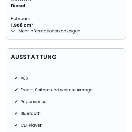
Diesel
Hubraum
1.968 cm³
Mehr Informationen anzeigen
Antriebsart
Frontantrieb
AUSSTATTUNG
Zylinder
4
Karosserieform
✓
ABS
Van
✓
Front-, Seiten- und weitere Airbags
✓
Regensensor
HISTORIE
✓
Bluetooth
Kilometerstand
✓
CD-Player
165.733 km