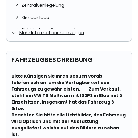
✓
Zentralverriegelung
Erstzulassung
2014-07
✓
Klimaanlage
Zustand
✓
Elektrische Außenspiegel
Mehr Informationen anzeigen
Gebraucht
✓
Elektrische Fensterheber
Farbe
✓
ESP
Blau Metallic
FAHRZEUGBESCHREIBUNG
✓
Freisprecheinrichtung
Farbe (Hersteller)
Olympiablau Metallic
Bitte Kündigen Sie Ihren Besuch vorab
✓
Wegfahrsperre
telefonisch an, um die Verfügbarkeit des
Fahrzeugs zu gewährleisten.
----
Zum Verkauf,
✓
Isofix
AUSSTATTUNG
steht ein VW T5 Multivan mit 102PS in Blau mit 6
Einzelsitzen. Insgesamt hat das Fahrzeug 6
✓
Servolenkung
Sitze.
Anzahl der Türen
Beachten Sie bitte alle Lichtbilder, das Fahrzeug
✓
Sportsitze
wird Optisch und mit der Austattung
4/5
ausgeliefert welche auf den Bildern zu sehen
✓
Traktionskontrolle
ist.
Anzahl Sitzplätze