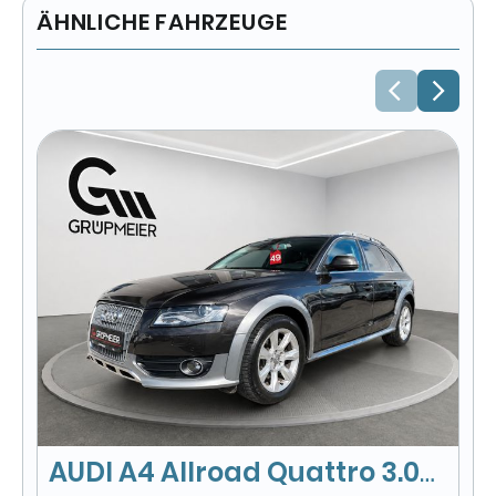
ÄHNLICHE FAHRZEUGE
A
Q
8
INK
6
Kra
kom
AUDI A4 Allroad Quattro 3.0