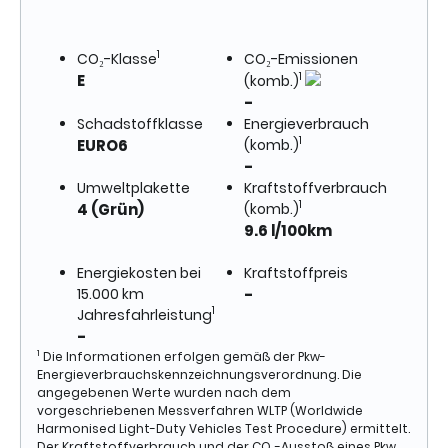
1
CO₂-Klasse
CO₂-Emissionen
1
E
(komb.)
-
Schadstoffklasse
Energieverbrauch
1
EURO6
(komb.)
-
Umweltplakette
Kraftstoffverbrauch
1
4 (Grün)
(komb.)
9.6 l/100km
Energiekosten bei
Kraftstoffpreis
15.000 km
-
1
Jahresfahrleistung
-
1
Die Informationen erfolgen gemäß der Pkw-
Energieverbrauchskennzeichnungsverordnung. Die
angegebenen Werte wurden nach dem
vorgeschriebenen Messverfahren WLTP (Worldwide
Harmonised Light-Duty Vehicles Test Procedure) ermittelt.
Der Kraftstoffverbrauch und der CO₂-Ausstoß eines Pkw