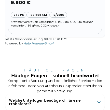
TDI Xenon | AHK | Allrad
9.600 €
239 PS
199.696 KM
12/2010
Kraftstoffverbrauch kombiniert: 7.1 l/100km; CO2-Emissionen
kombiniert: 189 g/km; CO2-Klasse: -
Letzte Synchronisierung:
08.08.2026 13:23
Powered by
Auto Freunde GmbH
HÄUFIGE FRAGEN
Häufige Fragen – schnell beantwortet
Kompetente Beratung und persönlicher Service – das
erfahrene Team von Autohaus Grüpmeier steht Ihnen
gerne zur Verfügung.
Welche Unterlagen benötige ich für eine
Probefahrt?