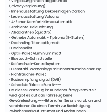
• Verglasung hinten abgedunkelt
(Privacyverglasung)
• Innenausstattung: Dekoreinlagen Carbon
• Lederausstattung Valcona
• 4-Zonen Komfort-Klimaautomatik
• Ambiente-Beleuchtung
• Allradantrieb (quattro)
• Getriebe Automatik – Tiptronic (8-Stufen)
• Dachreling Titanoptik, matt
• Dachspoiler
• Optik-Paket Aluminium matt
• Bluetooth-Schnittstelle
• Reifendruck-Kontrollsystem
• Diebstahl-Warnanlage mit Innenraumabsicherung
• Nichtraucher-Paket
• Radioempfang digital (DAB)
• Schadstoffklasse Euro 6----
Da dieses Fahrzeug im Kundenauftrag vermittelt
wird, gibt es auf das Fahrzeug keine
Gewährleistung.----Bitte rufen Sie uns vorab an und
vereinbaren Sie einen Termin zur Besichtigung.
Zwischenverkauf, Irrtümer und Änderungen