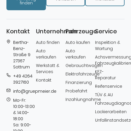
finden
Kontakt
Unternehmen
Fahrzeuge
Service
Bertha-
Auto finden
Auto kaufen
Inspektion &
Benz-
Wartung
Auto
Auto
Straße 9
verkaufen
verkaufen
Achsvermessung
27367
Fahrzeugkalibrie
Werkstatt &
Gebrauchtwagen
Sottrum
Services
KFZ-
Elektrofahrzeuge
+49 4264
Reparatur
Kontakt
3927160
Finanzierung
Reifenservice
Probefahrt
info@gruepmeier.de
TÜV & AU
Inzahlungnahme
Mo-Fr:
Fahrzeugdiagno
10:00-13:00
Lackierarbeiten
& 14:00-
18:00
Unfallinstandset
Sa: 9:00-