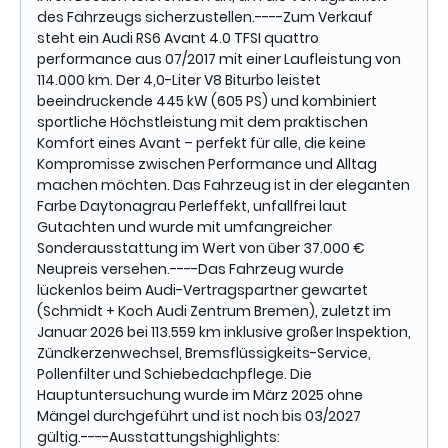
des Fahrzeugs sicherzustellen.----Zum Verkauf
steht ein Audi RS6 Avant 4.0 TFSI quattro
performance aus 07/2017 mit einer Laufleistung von
114.000 km. Der 4,0-Liter V8 Biturbo leistet
beeindruckende 445 kW (605 PS) und kombiniert
sportliche Höchstleistung mit dem praktischen
Komfort eines Avant – perfekt für alle, die keine
Kompromisse zwischen Performance und Alltag
machen möchten. Das Fahrzeug ist in der eleganten
Farbe Daytonagrau Perleffekt, unfallfrei laut
Gutachten und wurde mit umfangreicher
Sonderausstattung im Wert von über 37.000 €
Neupreis versehen.----Das Fahrzeug wurde
lückenlos beim Audi-Vertragspartner gewartet
(Schmidt + Koch Audi Zentrum Bremen), zuletzt im
Januar 2026 bei 113.559 km inklusive großer Inspektion,
Zündkerzenwechsel, Bremsflüssigkeits-Service,
Pollenfilter und Schiebedachpflege. Die
Hauptuntersuchung wurde im März 2025 ohne
Mängel durchgeführt und ist noch bis 03/2027
gültig.----Ausstattungshighlights: